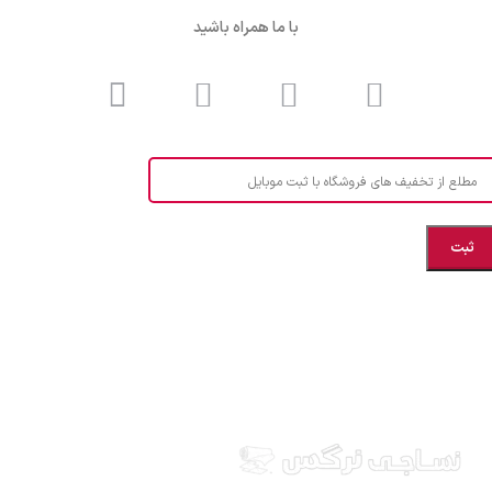
با ما همراه باشید
مطلع از تخفیف های فروشگاه با ثبت موبایل
مازندران، بهشهر، خیابان هنر، نساجی نرگس
ابراهیــــــم زاده اهــری 09999969256