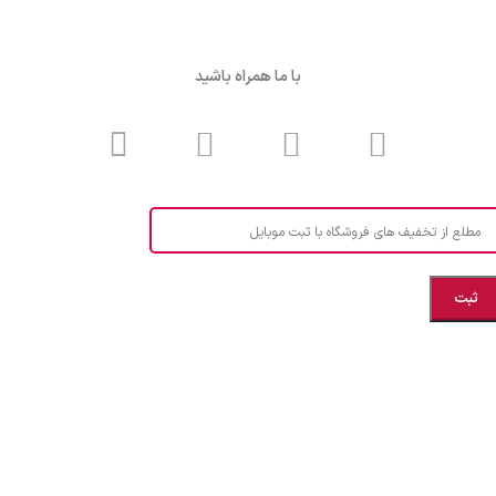
با ما همراه باشید
مطلع از تخفیف های فروشگاه با ثبت موبایل
مازندران، بهشهر، خیابان هنر، نساجی نرگس
ابراهیــــــم زاده اهــری 09999969256