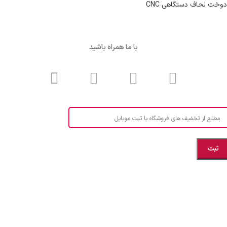
دوخت لحاف دستگاهی CNC
با ما همراه باشید
مطلع از تخفیف های فروشگاه با ثبت موبایل
مازندران، بهشهر، خیابان هنر، نساجی نرگس
ابراهیــــــم زاده اهــری 09999969256