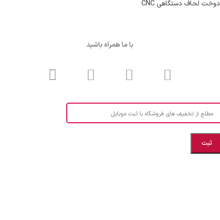
دوخت لحاف دستگاهی CNC
با ما همراه باشید
مطلع از تخفیف های فروشگاه با ثبت موبایل
مازندران، بهشهر، خیابان هنر، نساجی نرگس
ابراهیــــــم زاده اهــری 09999969256