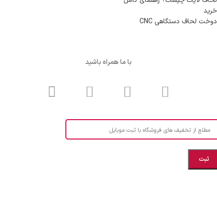
لحاف لایت چیست؟ راهنمای کامل
خرید
دوخت لحاف دستگاهی CNC
با ما همراه باشید
مطلع از تخفیف های فروشگاه با ثبت موبایل
مازندران، بهشهر، خیابان هنر، نساجی نرگس
ابراهیــــــم زاده اهــری 09999969256