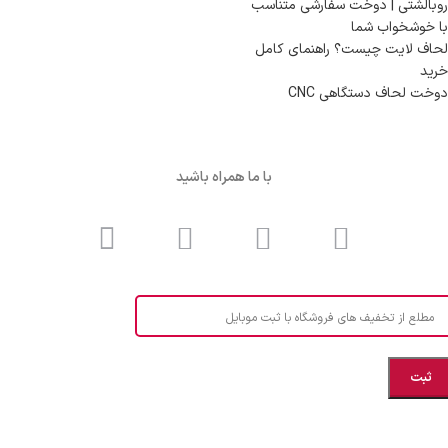
روبالشتی | دوخت سفارشی متناسب
با خوشخواب شما
لحاف لایت چیست؟ راهنمای کامل
خرید
دوخت لحاف دستگاهی CNC
با ما همراه باشید
مطلع از تخفیف های فروشگاه با ثبت موبایل
مازندران، بهشهر، خیابان هنر، نساجی نرگس