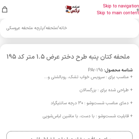
Skip to navigation
و
Skip to main content
خانه
/
ملحفه
/
پارچه ملحفه عروسکی
ملحفه کتان پنبه طرح دختر عرض 1.5 متر کد 195
شناسه محصول:
PAr-195
+ مناسب برای : سرویس خواب تشک، روبالشتی و…
+ طراحی شده برای : بزرگسالان
+ دمای مناسب شست‌وشو : 30 درجه سانتیگراد
+ قابلیت شست‌وشو : با دست، با ماشین لباس‌شویی