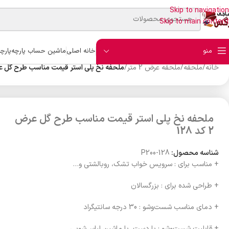
Skip to navigation
Skip to main content
منو
خانه اصلی
ماشین حساب پارچه
پارچ
خانه
/
ملحفه
/
ملحفه عرض 2 متر
/
ملحفه نخ پلی استر قیمت مناسب طرح گل عرض 2 کد
ملحفه نخ پلی استر قیمت مناسب طرح گل عرض
2 کد 128
شناسه محصول:
P200-128
+ مناسب برای : سرویس خواب تشک، روبالشتی و…
+ طراحی شده برای : بزرگسالان
+ دمای مناسب شست‌وشو : 30 درجه سانتیگراد
+ قابلیت شست‌وشو : با دست، با ماشین لباس‌شویی