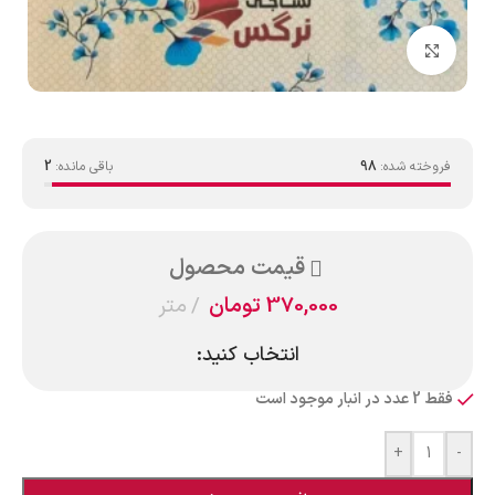
بزرگنمایی تصویر
فروخته شده:
98
باقی مانده:
2
قیمت محصول
370,000
تومان
متر
انتخاب کنید:
فقط 2 عدد در انبار موجود است
+
-