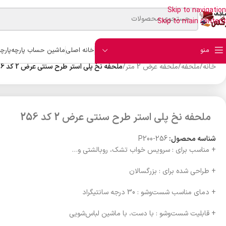
Skip to navigation
Skip to main content
منو
خانه اصلی
ماشین حساب پارچه
پارچ
خانه
/
ملحفه
/
ملحفه عرض 2 متر
/
ملحفه نخ پلی استر طرح سنتی عرض 2 کد 256
ملحفه نخ پلی استر طرح سنتی عرض 2 کد 256
شناسه محصول:
P200-256
+ مناسب برای : سرویس خواب تشک، روبالشتی و…
+ طراحی شده برای : بزرگسالان
+ دمای مناسب شست‌وشو : 30 درجه سانتیگراد
+ قابلیت شست‌وشو : با دست، با ماشین لباس‌شویی