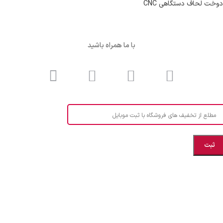
دوخت لحاف دستگاهی CNC
با ما همراه باشید
مطلع از تخفیف های فروشگاه با ثبت موبایل
مازندران، بهشهر، خیابان هنر، نساجی نرگس
ابراهیــــــم زاده اهــری 09999969256