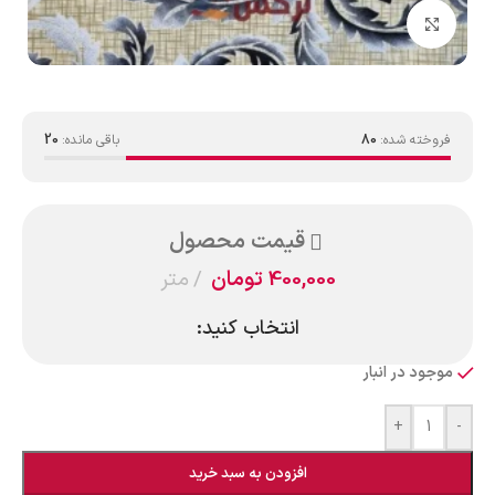
بزرگنمایی تصویر
فروخته شده:
80
باقی مانده:
20
قیمت محصول
400,000
تومان
متر
انتخاب کنید:
موجود در انبار
+
-
افزودن به سبد خرید