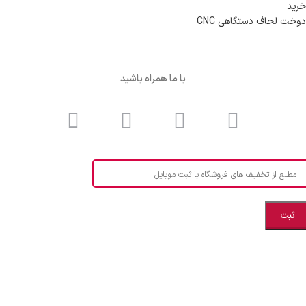
خرید
دوخت لحاف دستگاهی CNC
با ما همراه باشید
مطلع از تخفیف های فروشگاه با ثبت موبایل
مازندران، بهشهر، خیابان هنر، نساجی نرگس
ابراهیــــــم زاده اهــری 09999969256