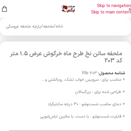
Skip to navigation
و
Skip to main content
خانه
/
ملحفه
/
پارچه ملحفه عروسکی
ملحفه ساتن نخ طرح ماه خرگوش عرض 1.5 متر
کد 203
شناسه محصول:
PAr-203
+ مناسب برای : سرویس خواب تشک، روبالشتی و…
+ طراحی شده برای : بزرگسالان
+ دمای مناسب شست‌وشو : 30 درجه سانتیگراد
+ قابلیت شست‌وشو : با دست، با ماشین لباس‌شویی