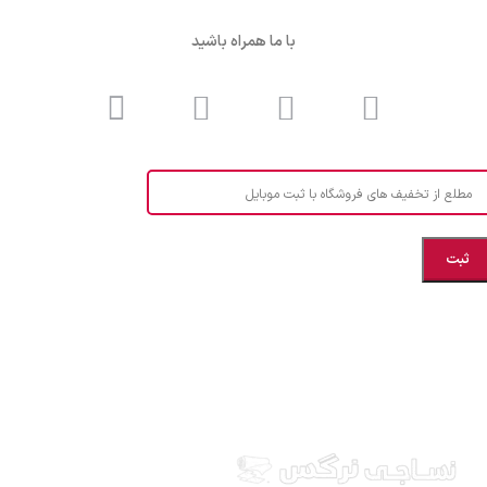
با ما همراه باشید
مطلع از تخفیف های فروشگاه با ثبت موبایل
مازندران، بهشهر، خیابان هنر، نساجی نرگس
ابراهیــــــم زاده اهــری 09999969256