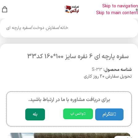
Skip to navigation
و
Skip to main content
خانه
/
سفارش دوخت
/
سفره پارچه ای
سفره پارچه ای 6 نفره سایز 100*160 کد33
شناسه محصول:
S-33
تحویل سفارش 20 روز کاری
برای دریافت مشاوره با ما در ارتباط باشید.
تلگرام
بله
واتس اپ