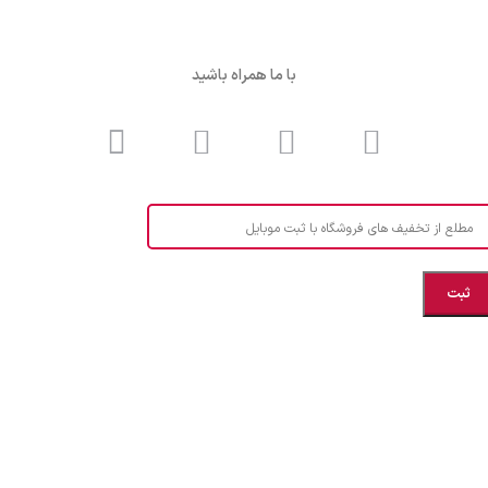
با ما همراه باشید
مطلع از تخفیف های فروشگاه با ثبت موبایل
مازندران، بهشهر، خیابان هنر، نساجی نرگس
ابراهیــــــم زاده اهــری 09999969256