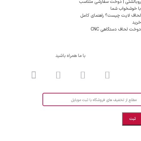
روبالشتی | دوخت سفارشی متناسب
با خوشخواب شما
لحاف لایت چیست؟ راهنمای کامل
خرید
دوخت لحاف دستگاهی CNC
با ما همراه باشید
مطلع از تخفیف های فروشگاه با ثبت موبایل
مازندران، بهشهر، خیابان هنر، نساجی نرگس