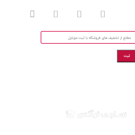
مطلع از تخفیف های فروشگاه با ثبت موبایل
مازندران، بهشهر، خیابان هنر، نساجی نرگس
ابراهیــــــم زاده اهــری 09999969256
نساجی نرگس در استان مازندران شهرستان بهشهر، ارائه
دهنده انواع پارچه ملحفه ایرانی و خارجی، آشپزخانه ای،