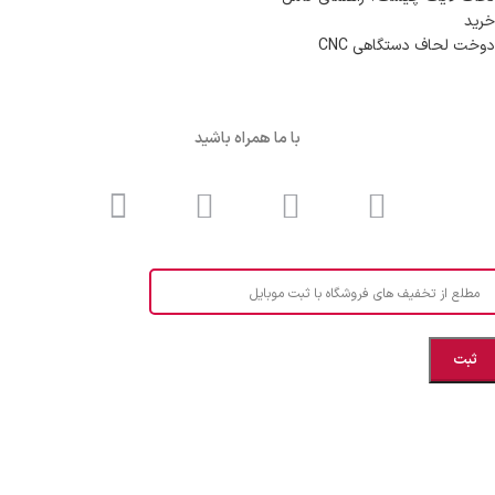
خرید
دوخت لحاف دستگاهی CNC
با ما همراه باشید
مطلع از تخفیف های فروشگاه با ثبت موبایل
مازندران، بهشهر، خیابان هنر، نساجی نرگس
ابراهیــــــم زاده اهــری 09999969256