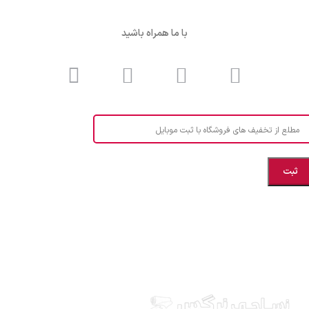
با ما همراه باشید
مطلع از تخفیف های فروشگاه با ثبت موبایل
مازندران، بهشهر، خیابان هنر، نساجی نرگس
ابراهیــــــم زاده اهــری 09999969256