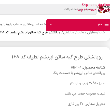
Skip to navigation
Skip to main content
منو
خانه اصلی
ماشین حساب پارچه
پارچ
خانه
/
سفارش دوخت
/
روبالشتی
/
روبالشتی طرح گبه ساتن ابریشم لطیف کد 168
روبالشتی طرح گبه ساتن ابریشم لطیف کد 168
شناسه محصول:
RB-168
روبالشتی ساتن ابریشم با ضمانت رنگ
سایز 50*70 زیپ و لبه دار
قیمت بصورت جفت می باشد
تحویل سفارش 20 روز کاری