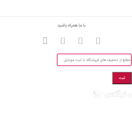
با ما همراه باشید
مطلع از تخفیف های فروشگاه با ثبت موبایل
ستان مازندران شهرستان بهشهر، ارائه دهنده انواع پارچه ملحفه ایرانی و خارجی،
ح های بچه گانه، انواع تشک یکنفره و دونفره، انواع بالشت، انواع پتو یکنفره و
واب عروس، قبول انواع سفارشات دوخت و... ارسال به سراسر کشور