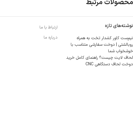
محصولات مرتبط
نوشته‌های تازه
ارتباط با ما
درباره ما
نیم‌ست کاور کشدار تخت به همراه
روبالشتی | دوخت سفارشی متناسب با
خوشخواب شما
لحاف لایت چیست؟ راهنمای کامل خرید
دوخت لحاف دستگاهی CNC
مازندران، بهشهر، خیابان هنر، نساجی نرگس
ابراهیــــــم زاده اهــری 09999969256