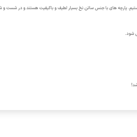
یم. پارچه های با جنس ساتن نخ بسیار لطیف و باکیفیت هستند و در شست و شو 
 شود.