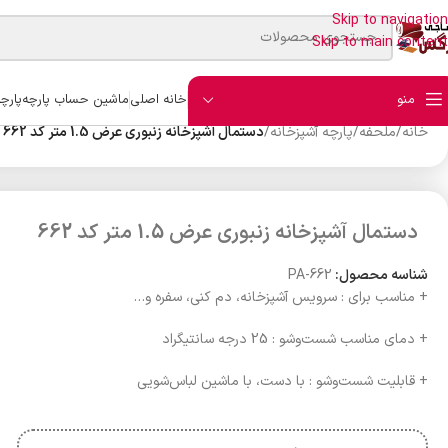
Skip to navigation
Skip to main content
منو
خانه اصلی
ماشین حساب پارچه
پارچ
خانه
/
ملحفه
/
پارچه آشپزخانه
/
دستمال آشپزخانه زنبوری عرض 1.5 متر کد 662
دستمال آشپزخانه زنبوری عرض 1.5 متر کد 662
شناسه محصول:
PA-662
+ مناسب برای : سرویس آشپزخانه، دم کنی، سفره و…
+ دمای مناسب شست‌وشو : 25 درجه سانتیگراد
+ قابلیت شست‌وشو : با دست، با ماشین لباس‌شویی