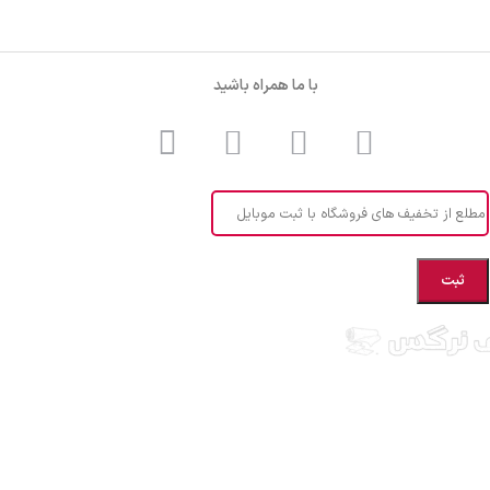
با ما همراه باشید
مطلع از تخفیف های فروشگاه با ثبت موبایل
ستان مازندران شهرستان بهشهر، ارائه دهنده انواع پارچه ملحفه ایرانی و خارجی،
ح های بچه گانه، انواع تشک یکنفره و دونفره، انواع بالشت، انواع پتو یکنفره و
واب عروس، قبول انواع سفارشات دوخت و... ارسال به سراسر کشور