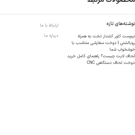
نوشته‌های تازه
ارتباط با ما
درباره ما
نیم‌ست کاور کشدار تخت به همراه
روبالشتی | دوخت سفارشی متناسب با
خوشخواب شما
لحاف لایت چیست؟ راهنمای کامل خرید
دوخت لحاف دستگاهی CNC
مازندران، بهشهر، خیابان هنر، نساجی نرگس
ابراهیــــــم زاده اهــری 09999969256