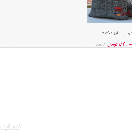
 سایز 70*50
1,140,0
تومان
عدد