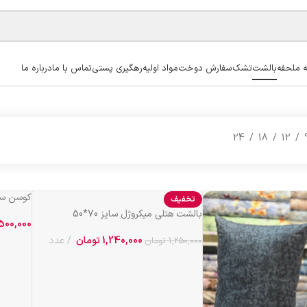
ه ملحفه
بالشت
تشک
سفارش دوخت
مواد اولیه
رهگیری پستی
تماس با ما
درباره ما
24
18
12
کوسن سایز 40*40 با ا
تخفیف
بالشت هتلی میکروژل سایز 70*50
500,000
1,240,000
تومان
عدد
1,250,000
تومان