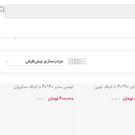
Showing all 4 results
لیاف توپی
کوسن سایز 40*40 با الیاف میکروژل
تومان
عدد
600,000
تومان
عدد