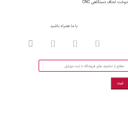
دوخت لحاف دستگاهی CNC
با ما همراه باشید
مطلع از تخفیف های فروشگاه با ثبت موبایل
مازندران، بهشهر، خیابان هنر، نساجی نرگس
ابراهیــــــم زاده اهــری 09999969256