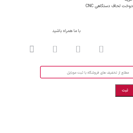
دوخت لحاف دستگاهی CNC
با ما همراه باشید
مطلع از تخفیف های فروشگاه با ثبت موبایل
مازندران، بهشهر، خیابان هنر، نساجی نرگس
ابراهیــــــم زاده اهــری 09999969256