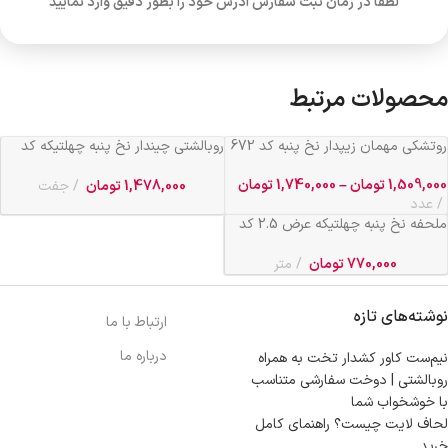
لطفا در زمان ثبت سفارش آدرس خود را بطور دقیق وارد نمایید
محصولات مرتبط
روتشکی مهمان زیپدار نخ پنبه کد 672
روبالشتی چیندار نخ پنبه چهلتیکه کد
672
1,509,000
تومان
–
1,740,000
تومان
1,478,000
تومان
جفت
عدد
ملحفه نخ پنبه چهلتیکه عرض 2.5 کد
672
770,000
تومان
متر
نوشته‌های تازه
ارتباط با ما
درباره ما
نیم‌ست کاور کشدار تخت به همراه
روبالشتی | دوخت سفارشی متناسب
با خوشخواب شما
لحاف لایت چیست؟ راهنمای کامل
خرید