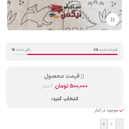
بزرگنمایی تصویر
فروخته شده:
85
باقی مانده:
15
قیمت محصول
500,000
تومان
متر
انتخاب کنید:
موجود در انبار
+
-