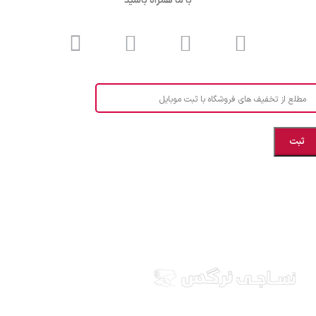
با ما همراه باشید
مطلع از تخفیف های فروشگاه با ثبت موبایل
مازندران، بهشهر، خیابان هنر، نساجی نرگس
ابراهیــــــم زاده اهــری 09999969256
نساجی نرگس در استان مازندران شهرستان بهشهر، ارائه