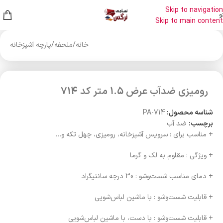
Skip to navigation
و
Skip to main content
خانه
/
ملحفه
/
پارچه آشپزخانه
رومیزی ضدآب عرض 1.5 متر کد 714
شناسه محصول:
PA-714
برچسب:
ضد آب
+ مناسب برای : سرویس آشپزخانه، رومیزی، چهل تکه و…
+ ویژگی : مقاوم به لک و گرما
+ دمای مناسب شست‌وشو : 30 درجه سانتیگراد
+ قابلیت شست‌وشو : با ماشین لباس‌شویی
+ قابلیت شست‌وشو : با دست، با ماشین لباس‌شویی