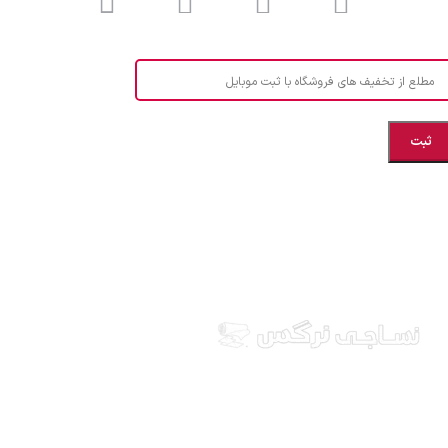
مطلع از تخفیف های فروشگاه با ثبت موبایل
مازندران، بهشهر، خیابان هنر، نساجی نرگس
ابراهیــــــم زاده اهــری 09999969256
نساجی نرگس در استان مازندران شهرستان بهشهر، ارائه
دهنده انواع پارچه ملحفه ایرانی و خارجی، آشپزخانه ای،
طرح های بچه گانه، انواع تشک یکنفره و دونفره، انواع
بالشت، انواع پتو یکنفره و دونفره، کالای خواب عروس، قبول