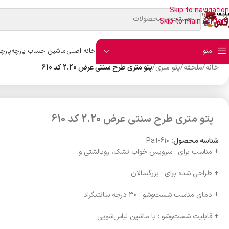
Skip to navigation
Skip to main content
منو
خانه اصلی
ماشین حساب پارچه
پارچ
خانه
/
ملحفه
/
پتو متری
/
پتو متری طرح سنتی عرض 2.20 کد 610
پتو متری طرح سنتی عرض 2.20 کد 610
شناسه محصول:
Pat-610
+ مناسب برای : سرویس خواب تشک، روبالشتی و…
+ طراحی شده برای : بزرگسالان
+ دمای مناسب شست‌وشو : 30 درجه سانتیگراد
+ قابلیت شست‌وشو : با ماشین لباس‌شویی