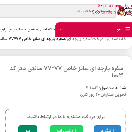
Skip to navigation
Skip to main content
منو
خانه اصلی
ماشین حساب پارچه
پارچ
خانه
/
سفارش دوخت
/
سفره پارچه ای
/
سفره پارچه ای سایز خاص 77*77 سانتی متر کد 1003
سفره پارچه ای سایز خاص 77*77 سانتی متر کد
1003
شناسه محصول:
S-1003
تحویل سفارش 20 روز کاری
برای دریافت مشاوره با ما در ارتباط باشید.
تلگرام
واتس اپ
بله