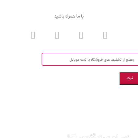
با ما همراه باشید
مطلع از تخفیف های فروشگاه با ثبت موبایل
مازندران، بهشهر، خیابان هنر، نساجی نرگس
ابراهیــــــم زاده اهــری 09999969256