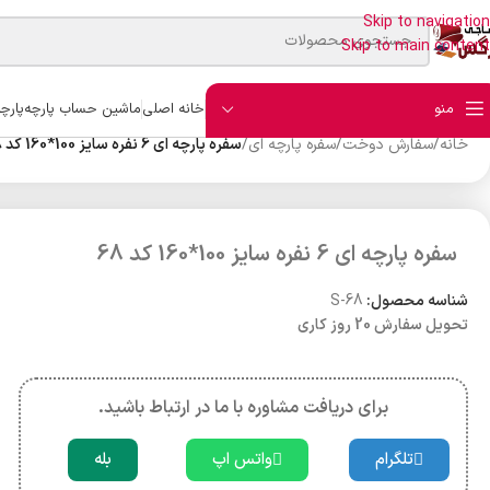
Skip to navigation
Skip to main content
منو
خانه اصلی
ماشین حساب پارچه
پارچ
خانه
/
سفارش دوخت
/
سفره پارچه ای
/
سفره پارچه ای 6 نفره سایز 100*160 کد 68
سفره پارچه ای 6 نفره سایز 100*160 کد 68
شناسه محصول:
S-68
تحویل سفارش 20 روز کاری
برای دریافت مشاوره با ما در ارتباط باشید.
تلگرام
واتس اپ
بله