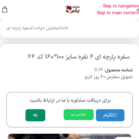
Skip to navigation
و
Skip to main content
خانه
/
سفارش دوخت
/
سفره پارچه ای
سفره پارچه ای 6 نفره سایز 100*160 کد 66
شناسه محصول:
S-66
تحویل سفارش 20 روز کاری
برای دریافت مشاوره با ما در ارتباط باشید.
تلگرام
بله
واتس اپ