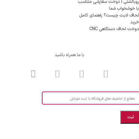
روبالشتی | دوخت سفارشی متناسب
با خوشخواب شما
لحاف لایت چیست؟ راهنمای کامل
خرید
دوخت لحاف دستگاهی CNC
با ما همراه باشید
مطلع از تخفیف های فروشگاه با ثبت موبایل
مازندران، بهشهر، خیابان هنر، نساجی نرگس