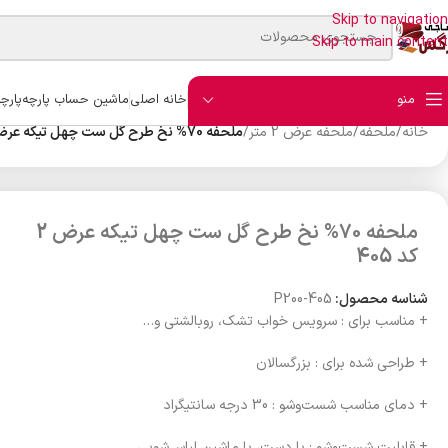
Skip to navigation
Skip to main content
منو
خانه اصلی
ماشین حساب پارچه
پارچ
خانه
/
ملحفه
/
ملحفه عرض 2 متر
/
ملحفه 70% نخ طرح گل ست چهل تیکه عرض 2 کد 405
ملحفه 70% نخ طرح گل ست چهل تیکه عرض 2
کد 405
شناسه محصول:
P200-405
+ مناسب برای : سرویس خواب تشک، روبالشتی و…
+ طراحی شده برای : بزرگسالان
+ دمای مناسب شست‌وشو : 30 درجه سانتیگراد
+ قابلیت شست‌وشو : با دست، با ماشین لباس‌شویی