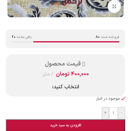
بزرگنمایی تصویر
فروخته شده:
80
باقی مانده:
20
قیمت محصول
400,000
تومان
متر
انتخاب کنید:
موجود در انبار
+
-
افزودن به سبد خرید