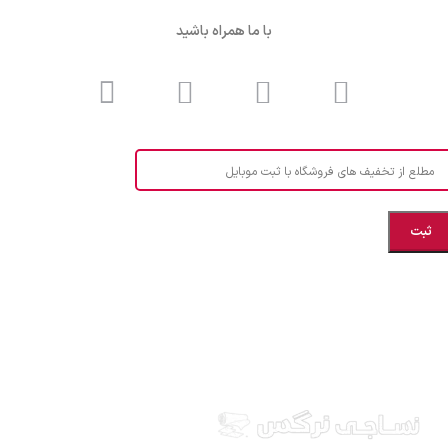
با ما همراه باشید
مطلع از تخفیف های فروشگاه با ثبت موبایل
مازندران، بهشهر، خیابان هنر، نساجی نرگس
ابراهیــــــم زاده اهــری 09999969256