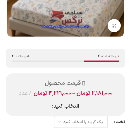
بزرگنمایی تصویر
فروخته شده:
2
باقی مانده:
4
قیمت محصول
2,181,000
تومان
–
4,221,000
تومان
عدد
انتخاب کنید:
تخت