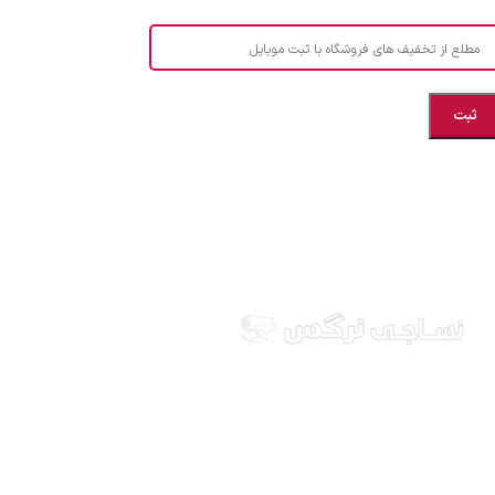
مطلع از تخفیف های فروشگاه با ثبت موبایل
مازندران، بهشهر، خیابان هنر، نساجی نرگس
ابراهیــــــم زاده اهــری 09999969256
نساجی نرگس در استان مازندران شهرستان بهشهر، ارائه
دهنده انواع پارچه ملحفه ایرانی و خارجی، آشپزخانه ای،
طرح های بچه گانه، انواع تشک یکنفره و دونفره، انواع
بالشت، انواع پتو یکنفره و دونفره، کالای خواب عروس، قبول
انواع سفارشات دوخت و... ارسال به سراسر کشور